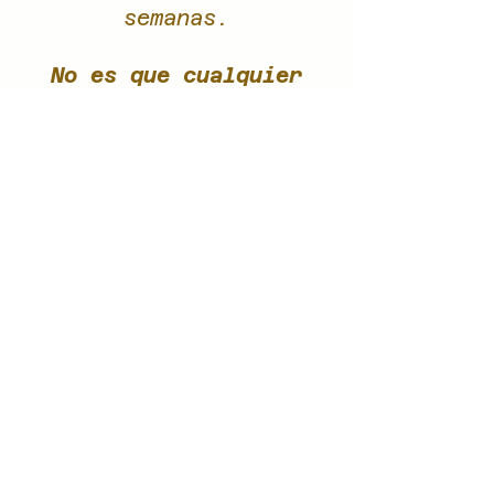
semanas.
No es que cualquier
tiempo pasado fuera
mejor, sino que los
juegos de antes nos
gustan más.