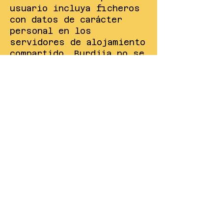
usuario incluya ficheros
con datos de carácter
personal en los
servidores de alojamiento
compartido, Burdjia no se
hace responsable del
incumplimiento por parte
del usuario del RGPD.
Retención de datos en
conformidad a la LSSI:
Burdjia informa de que,
como prestador de
servicio de alojamiento
de datos y en virtud de
lo establecido en la Ley
34/2002 de 11 de julio de
Servicios de la Sociedad